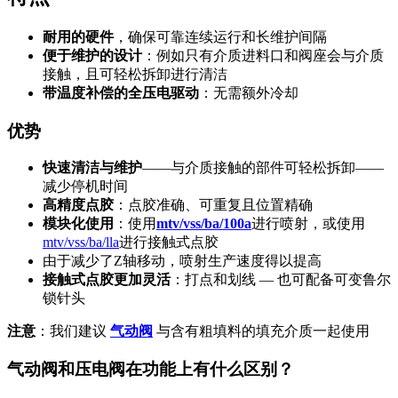
耐用的硬件
，确保可靠连续运行和长维护间隔
便于维护的设计
：例如只有介质进料口和阀座会与介质
接触，且可轻松拆卸进行清洁
带温度补偿的全压电驱动
：无需额外冷却
优势
快速清洁与维护
——与介质接触的部件可轻松拆卸——
减少停机时间
高精度点胶
：点胶准确、可重复且位置精确
模块化使用
：使用
mtv/vss/ba/100a
进行喷射，或使用
mtv/vss/ba/lla
进行接触式点胶
由于减少了Z轴移动，喷射生产速度得以提高
接触式点胶更加灵活
：打点和划线 — 也可配备可变鲁尔
锁针头
注意
：我们建议
气动阀
与含有粗填料的填充介质一起使用
气动阀和压电阀在功能上有什么区别？