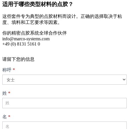
适用于哪些类型材料的点胶？
这些套件专为典型的点胶材料而设计。正确的选择取决于粘
度、填料和工艺要求等因素。
你的精密点胶系统全球合作伙伴
info@marco-systems.com
+49 (0) 8131 5161 0
请留下您的信息
接
称呼
*
触
姓
*
名
*