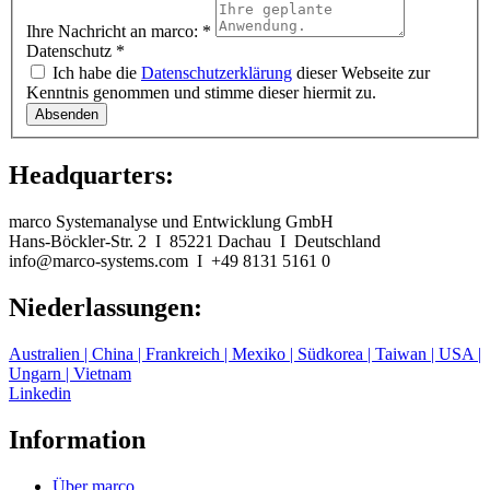
Ihre Nachricht an mar­co:
*
Daten­schutz
*
Ich habe die
Daten­schutzerk­lärung
dieser Web­seite zur
Ken­nt­nis genom­men und stimme dieser hier­mit zu.
Absenden
Headquarters:
marco Systemanalyse und Entwicklung GmbH
Hans-Böckler-Str. 2
I
85221 Dachau
I
Deutschland
info@marco-systems.com
I
+49 8131 5161 0
Niederlassungen:
Australien | China | Frankreich | Mexiko | Südkorea | Taiwan | USA |
Ungarn | Vietnam
Linkedin
Information
Über marco