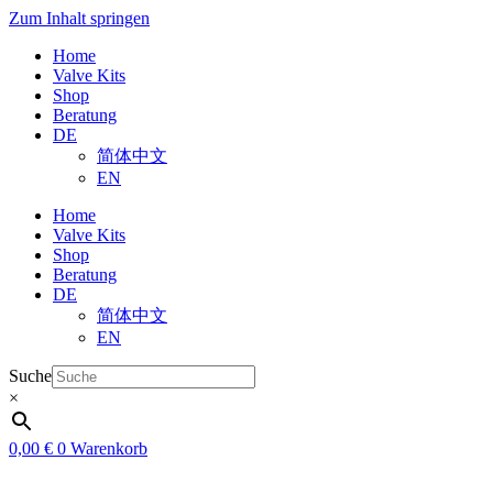
Zum Inhalt springen
Home
Valve Kits
Shop
Beratung
DE
简体中文
EN
Home
Valve Kits
Shop
Beratung
DE
简体中文
EN
Suche
×
0,00
€
0
Warenkorb