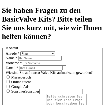
Sie haben Fragen zu den
BasicValve Kits? Bitte teilen
Sie uns kurz mit, wie wir Ihnen
helfen können?
Kon­takt
Anrede
*
Name
*
Vor­name
*
E‑mail
*
Wie sind Sie auf mar­co Valve Kits aufmerk­sam gewor­den?
Messebe­such
Online Suche
Google Ads
Son­stiges
Son­stiges