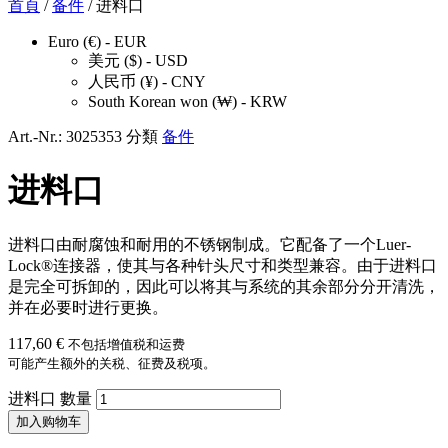
首頁
/
备件
/ 进料口
Euro (€) - EUR
美元 ($) - USD
人民币 (¥) - CNY
South Korean won (₩) - KRW
Art.-Nr.:
3025353
分類
备件
进料口
进料口由耐腐蚀和耐用的不锈钢制成。它配备了一个Luer-
Lock®连接器，使其与各种针头尺寸和类型兼容。由于进料口
是完全可拆卸的，因此可以将其与系统的其余部分分开清洗，
并在必要时进行更换。
117,60
€
不包括增值税和运费
可能产生额外的关税、征费及税项。
进料口 數量
加入购物车