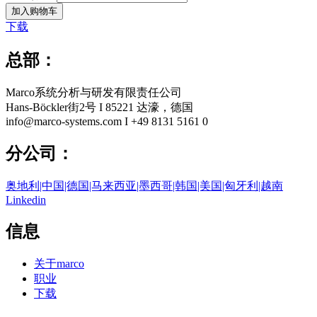
加入购物车
下载
总部：
Marco系统分析与研发有限责任公司
Hans-Böckler街2号 I 85221 达濠，德国
info@marco-systems.com I +49 8131 5161 0
分公司：
奥地利|中国|德国|马来西亚|墨西哥|韩国|美国|匈牙利|越南
Linkedin
信息
关于marco
职业
下载