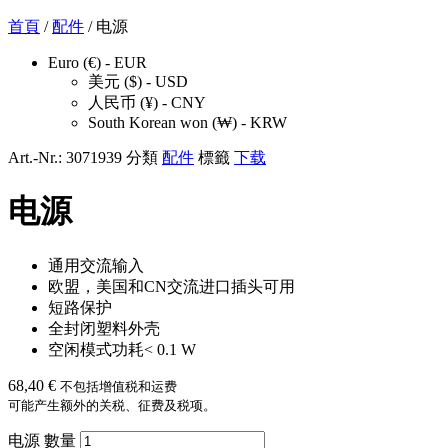
首頁
/
配件
/ 电源
Euro (€) - EUR
美元 ($) - USD
人民币 (¥) - CNY
South Korean won (₩) - KRW
Art.-Nr.:
3071939
分類
配件
標籤
下载
电源
通用交流输入
欧盟，美国和CN交流进口插头可用
短路保护
全封闭塑料外壳
空闲模式功耗< 0.1 W
68,40
€
不包括增值税和运费
可能产生额外的关税、征费及税项。
电源 數量